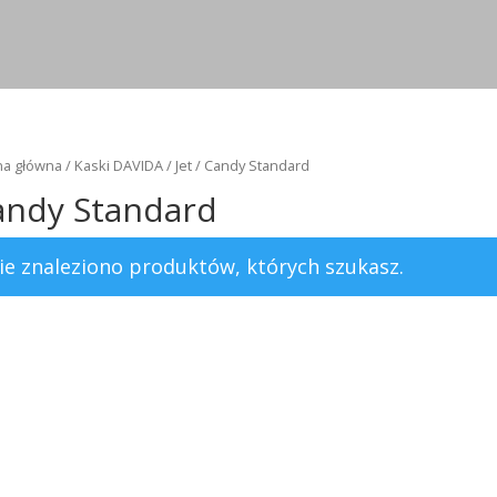
na główna
/
Kaski DAVIDA
/
Jet
/ Candy Standard
andy Standard
ie znaleziono produktów, których szukasz.